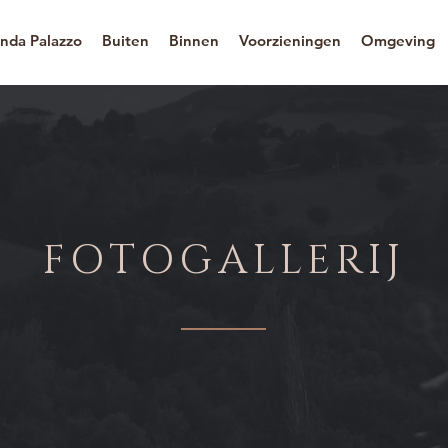
nda Palazzo
Buiten
Binnen
Voorzieningen
Omgeving
FOTOGALLERIJ